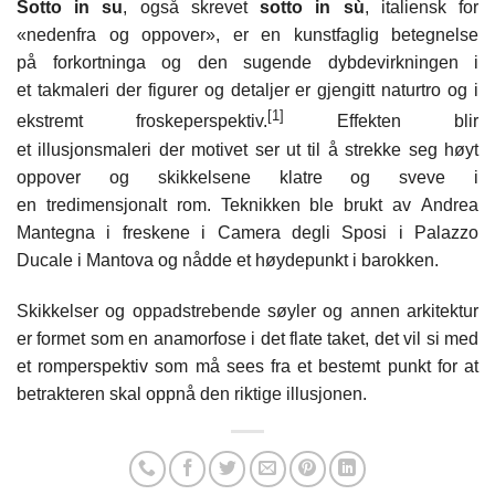
Sotto in su
, også skrevet
sotto in sù
, italiensk for
«nedenfra og oppover», er en kunstfaglig betegnelse
på forkortninga og den sugende dybdevirkningen i
et takmaleri der figurer og detaljer er gjengitt naturtro og i
[1]
ekstremt froskeperspektiv.
Effekten blir
et illusjonsmaleri der motivet ser ut til å strekke seg høyt
oppover og skikkelsene klatre og sveve i
en tredimensjonalt rom. Teknikken ble brukt av Andrea
Mantegna i freskene i Camera degli Sposi i Palazzo
Ducale i Mantova og nådde et høydepunkt i barokken.
Skikkelser og oppadstrebende søyler og annen arkitektur
er formet som en anamorfose i det flate taket, det vil si med
et romperspektiv som må sees fra et bestemt punkt for at
betrakteren skal oppnå den riktige illusjonen.